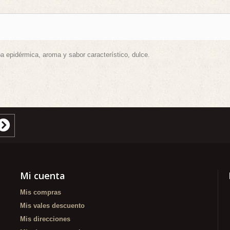
a epidérmica, aroma y sabor característico, dulce.
Mi cuenta
Mis compras
Mis vales descuento
Mis direcciones