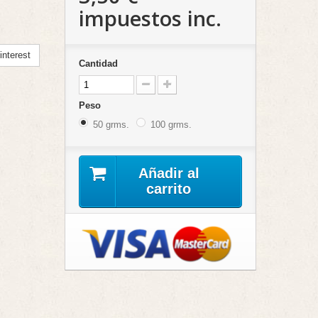
impuestos inc.
nterest
Cantidad
Peso
50 grms.
100 grms.
Añadir al
carrito