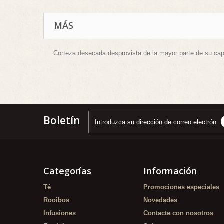
MÁS
Corteza desecada desprovista de la mayor parte de su cap
Boletín
Categorías
Información
Té
Promociones especiales
Rooibos
Novedades
Infusiones
Contacte con nosotros