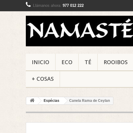
Llámanos ahora:
977 012 222
INICIO
ECO
TÉ
ROOIBOS
+ COSAS
Espécias
Canela Rama de Ceylan