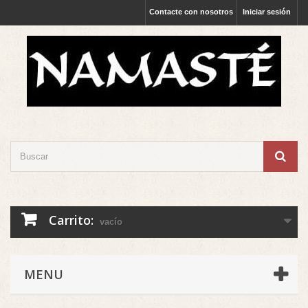
Contacte con nosotros
Iniciar sesión
Carrito:
vacío
MENU