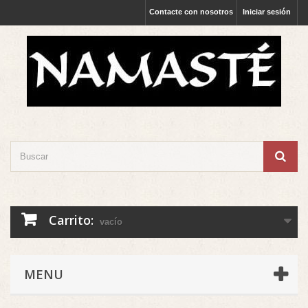
Contacte con nosotros
Iniciar sesión
Carrito:
vacío
MENU