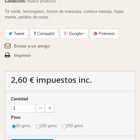
Condición:
Nuevo producto
Té verde, lemongrass, trozos de manzana, corteza naranja, hojas
menta, petálos de rosas.
Tweet
Compartir
Google+
Pinterest
Enviar a un amigo
Imprimir
2,60 €
impuestos inc.
Cantidad
Peso
50 grms.
100 grms.
250 grms.