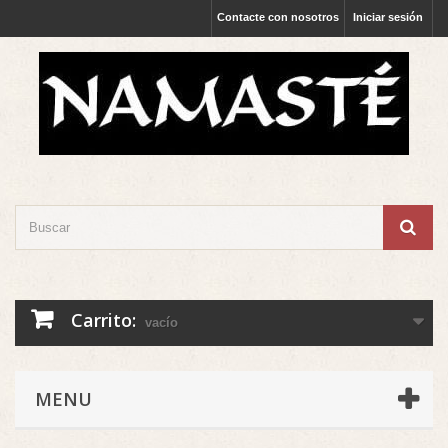
Contacte con nosotros
Iniciar sesión
Carrito:
vacío
MENU