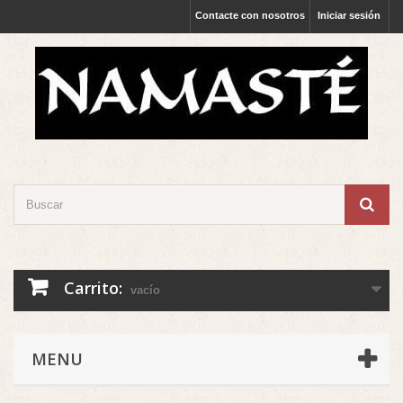
Contacte con nosotros
Iniciar sesión
Carrito:
vacío
MENU